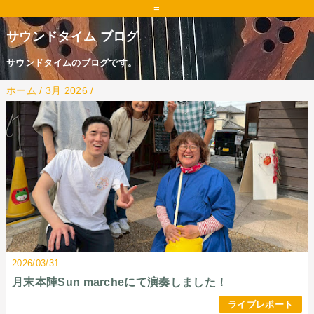
=
サウンドタイム ブログ
サウンドタイムのブログです。
ホーム
/
3月 2026
/
2026/03/31
月末本陣Sun marcheにて演奏しました！
ライブレポート