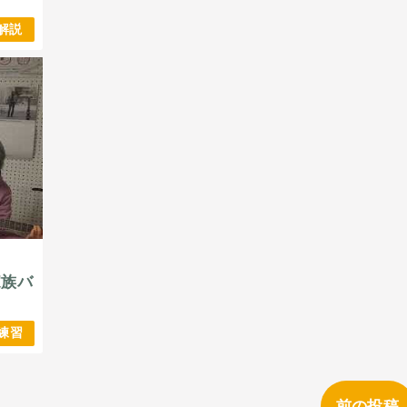
解説
家族バ
練習
前の投稿