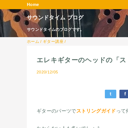
Home
サウンドタイム ブログ
サウンドタイムのブログです。
ホーム
/
ギター講座
/
エレキギターのヘッドの「ス
2020/12/05
t
f
ギターのパーツで
ストリングガイド
って