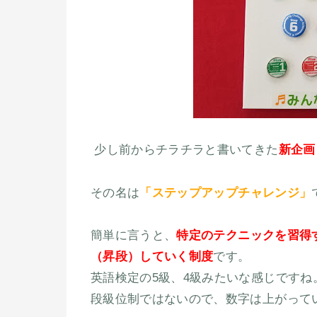
少し前からチラチラと書いてきた
新企画
その名は
「ステップアップチャレンジ」
簡単に言うと、
特定のテクニックを習得する
（昇段）していく制度
です。
英語検定の5級、4級みたいな感じですね
段級位制ではないので、数字は上がって