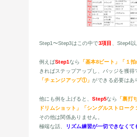
Step1〜Step3はこの中で
3項目
、Step4
例えば
Step1
なら
「基本8ビート」「１拍
きればステップアップし、バッジを獲得
「チェンジアップ①」
ができる必要はあ
他にも例を上げると、
Step5
なら
「裏打
ドリムショット」「シングルストローク
その他は関係ありません。
極端な話、
リズム練習が一切できなくて