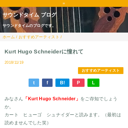
=
サウンドタイム ブログ
サウンドタイムのブログです。
ホーム
/
おすすめアーティスト
/
Kurt Hugo Schneiderに憧れて
2018/11/19
おすすめアーティスト
t
f
B!
P
L
みなさん
「Kurt Hugo Schneider」
をご存知でしょう
か。
カート ヒューゴ シュナイダーと読みます。（最初は
読めませんでした笑）