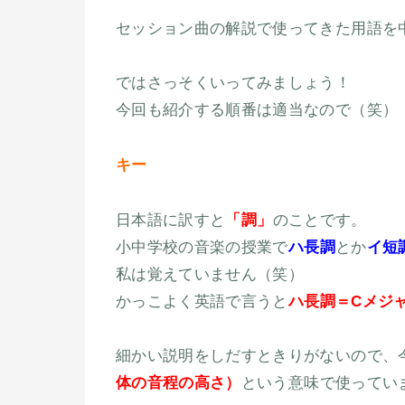
セッション曲の解説で使ってきた用語を
ではさっそくいってみましょう！
今回も紹介する順番は適当なので（笑）
キー
日本語に訳すと
「調」
のことです。
小中学校の音楽の授業で
ハ長調
とか
イ短
私は覚えていません（笑）
かっこよく英語で言うと
ハ長調＝Cメジ
細かい説明をしだすときりがないので、
体の音程の高さ）
という意味で使ってい