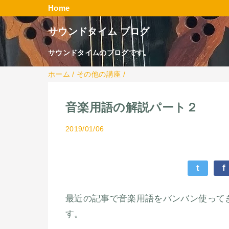
Home
サウンドタイム ブログ
サウンドタイムのブログです。
ホーム
/
その他の講座
/
音楽用語の解説パート２
2019/01/06
t
f
最近の記事で音楽用語をバンバン使って
す。