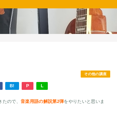
その他の講座
B!
P
L
きたので、
音楽用語の解説第2弾
をやりたいと思いま