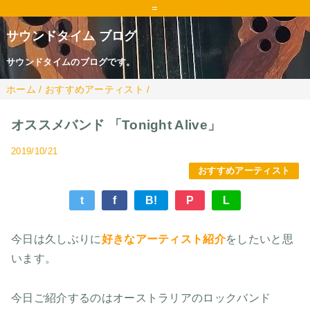
=
サウンドタイム ブログ
サウンドタイムのブログです。
ホーム
/
おすすめアーティスト
/
オススメバンド 「Tonight Alive」
2019/10/21
おすすめアーティスト
t
f
B!
P
L
今日は久しぶりに
好きなアーティスト紹介
をしたいと思
います。
今日ご紹介するのはオーストラリアのロックバンド