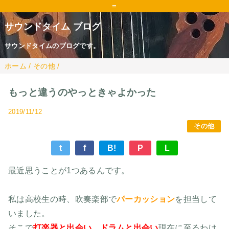
=
サウンドタイム ブログ
サウンドタイムのブログです。
ホーム
/
その他
/
もっと違うのやっときゃよかった
2019/11/12
その他
t
f
B!
P
L
最近思うことが1つあるんです。
私は高校生の時、吹奏楽部で
パーカッション
を担当して
いました。
そこで
打楽器と出会い、ドラムと出会い
現在に至るわけ