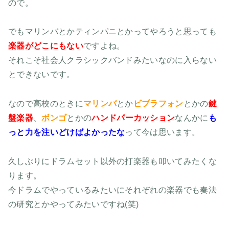
ので。
でもマリンバとかティンパニとかってやろうと思っても
楽器がどこにもない
ですよね。
それこそ社会人クラシックバンドみたいなのに入らない
とできないです。
なので高校のときに
マリンバ
とか
ビブラフォン
とかの
鍵
盤楽器
、
ボンゴ
とかの
ハンドパーカッション
なんかに
も
っと力を注いどけばよかったな
って今は思います。
久しぶりにドラムセット以外の打楽器も叩いてみたくな
ります。
今ドラムでやっているみたいにそれぞれの楽器でも奏法
の研究とかやってみたいですね(笑)