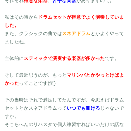
それぞれ
得意な楽器
、
苦手な楽器
がありますので。
私はその時から
ドラムセットが得意でよく演奏していま
した。
また、クラシックの曲では
スネアドラム
とかよくやって
ましたね。
全体的に
スティックで演奏する楽器が多かった
です。
そして最近思うのが、もっと
マリンバとかやっとけばよ
かった
ってことです(笑)
その当時はそれで満足してたんですが、今思えばドラム
セットとかスネアドラムって
いつでも叩ける
じゃないで
すか。
そこらへんのリハスタで個人練習すればいいだけの話な