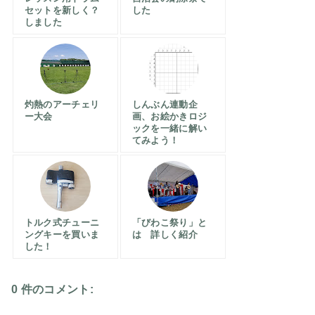
セットを新しく？
した
しました
灼熱のアーチェリ
しんぶん連動企
ー大会
画、お絵かきロジ
ックを一緒に解い
てみよう！
トルク式チューニ
「びわこ祭り」と
ングキーを買いま
は 詳しく紹介
した！
0 件のコメント: