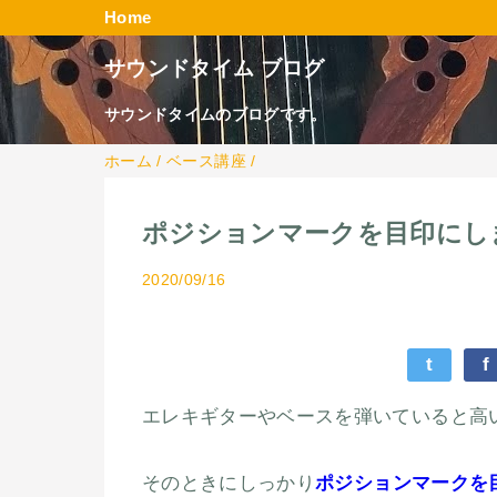
Home
サウンドタイム ブログ
サウンドタイムのブログです。
ホーム
/
ベース講座
/
ポジションマークを目印にし
2020/09/16
t
f
エレキギターやベースを弾いていると高
そのときにしっかり
ポジションマークを