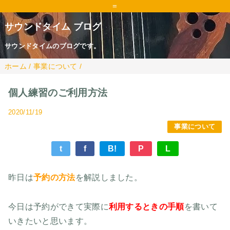
=
サウンドタイム ブログ
サウンドタイムのブログです。
ホーム
/
事業について
/
個人練習のご利用方法
2020/11/19
事業について
t
f
B!
P
L
昨日は
予約の方法
を解説しました。
今日は予約ができて実際に
利用するときの手順
を書いて
いきたいと思います。