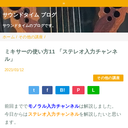
=
サウンドタイム ブログ
サウンドタイムのブログです。
ホーム
/
その他の講座
/
ミキサーの使い方11 「ステレオ入力チャンネ
ル」
2021/01/12
その他の講座
t
f
B!
P
L
前回までで
モノラル入力チャンネル
は解説しました。
今日からは
ステレオ入力チャンネル
を解説したいと思い
ます。