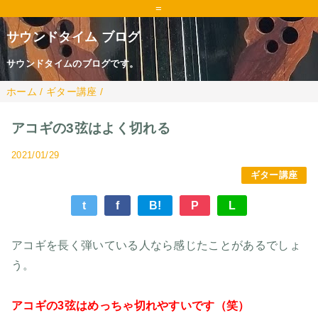
=
サウンドタイム ブログ
サウンドタイムのブログです。
ホーム
/
ギター講座
/
アコギの3弦はよく切れる
2021/01/29
ギター講座
t
f
B!
P
L
アコギを長く弾いている人なら感じたことがあるでしょ
う。
アコギの3弦はめっちゃ切れやすいです（笑）