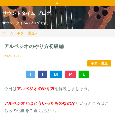
=
サウンドタイム ブログ
サウンドタイムのブログです。
ホーム
/
ギター講座
/
アルペジオのやり方初級編
2021/05/12
ギター講座
t
f
B!
P
L
今日は
アルペジオのやり方
を解説しましょう。
アルペジオとはどういったものなのか
というところはこ
ちらの記事をご覧ください。