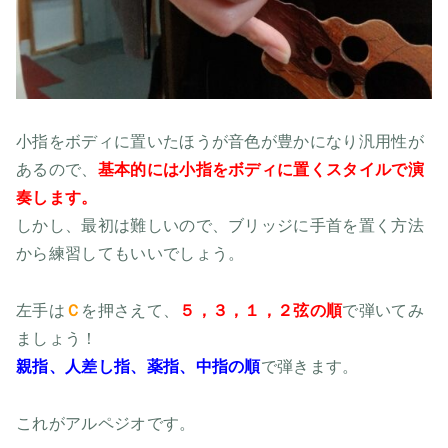
小指をボディに置いたほうが音色が豊かになり汎用性が
あるので、
基本的には小指をボディに置くスタイルで演
奏します。
しかし、最初は難しいので、ブリッジに手首を置く方法
から練習してもいいでしょう。
左手は
Ｃ
を押さえて、
５，３，１，２弦の順
で弾いてみ
ましょう！
親指、人差し指、薬指、中指の順
で弾きます。
これがアルペジオです。