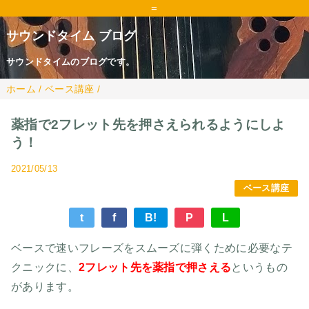
=
サウンドタイム ブログ
サウンドタイムのブログです。
ホーム
/
ベース講座
/
薬指で2フレット先を押さえられるようにしよ
う！
2021/05/13
ベース講座
t
f
B!
P
L
ベースで速いフレーズをスムーズに弾くために必要なテ
クニックに、
2フレット先を薬指で押さえる
というもの
があります。