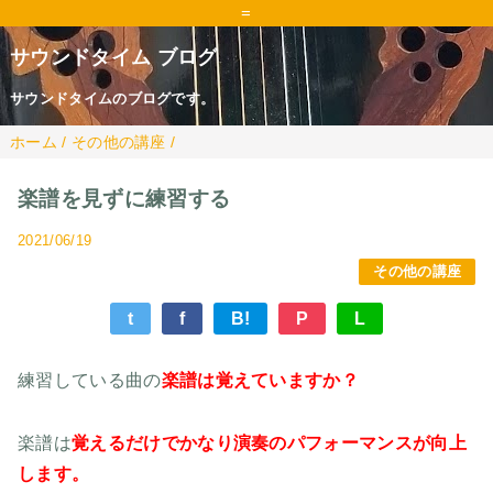
=
サウンドタイム ブログ
サウンドタイムのブログです。
ホーム
/
その他の講座
/
楽譜を見ずに練習する
2021/06/19
その他の講座
t
f
B!
P
L
練習している曲の
楽譜は覚えていますか？
楽譜は
覚えるだけでかなり演奏のパフォーマンスが向上
します。