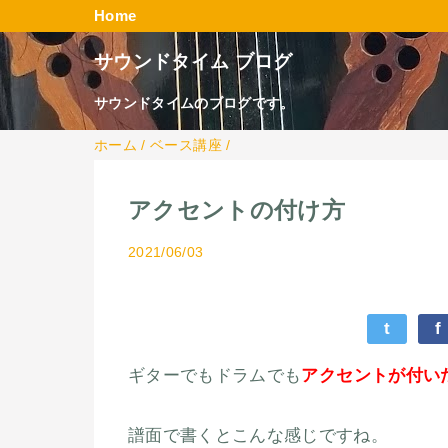
Home
サウンドタイム ブログ
サウンドタイムのブログです。
ホーム
/
ベース講座
/
アクセントの付け方
2021/06/03
t
f
ギターでもドラムでも
アクセントが付い
譜面で書くとこんな感じですね。