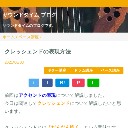
=
サウンドタイム ブログ
サウンドタイムのブログです。
ホーム
/
ベース講座
/
クレッシェンドの表現方法
2021/06/03
ギター講座
ドラム講座
ベース講座
t
f
B!
P
L
前回は
アクセントの表現
について解説しました。
今日は関連して
クレッシェンド
について解説したいと思
います。
クレッシェンドとは
「だんだん強く」
という意味です。