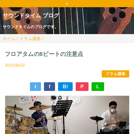
=
サウンドタイム ブログ
サウンドタイムのブログです。
ホーム
/
ドラム講座
/
フロアタムの8ビートの注意点
2022/06/02
ドラム講座
t
f
B!
P
L