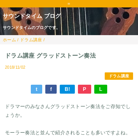
=
サウンドタイム ブログ
サウンドタイムのブログです。
ホーム
/
ドラム講座
/
ドラム講座 グラッドストーン奏法
2018/11/02
ドラム講座
t
f
B!
P
L
ドラマーのみなさんグラッドストーン奏法をご存知でし
ょうか。
モーラー奏法と並んで紹介されることも多いですよね。