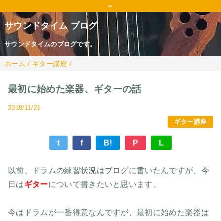
=
サウンドタイム ブログ
サウンドタイムのブログです。
ホーム
/
ギター講座
/
最初に始めた楽器、ギターの話
2018/11/21
ギター講座
t
f
B!
P
L
以前、ドラムの練習状況はブログに書いたんですが、今
日は
ギター
について書きたいと思います。
今はドラムが一番得意なんですが、最初に始めた楽器は