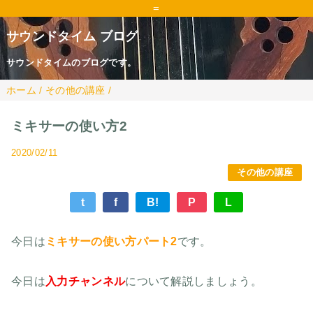
=
サウンドタイム ブログ
サウンドタイムのブログです。
ホーム
/
その他の講座
/
ミキサーの使い方2
2020/02/11
その他の講座
t
f
B!
P
L
今日は
ミキサーの使い方パート2
です。
今日は
入力チャンネル
について解説しましょう。