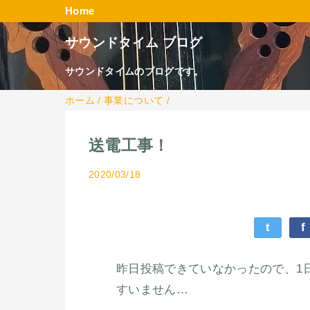
Home
サウンドタイム ブログ
サウンドタイムのブログです。
ホーム
/
事業について
/
送電工事！
2020/03/18
t
f
昨日投稿できていなかったので、1
すいません…