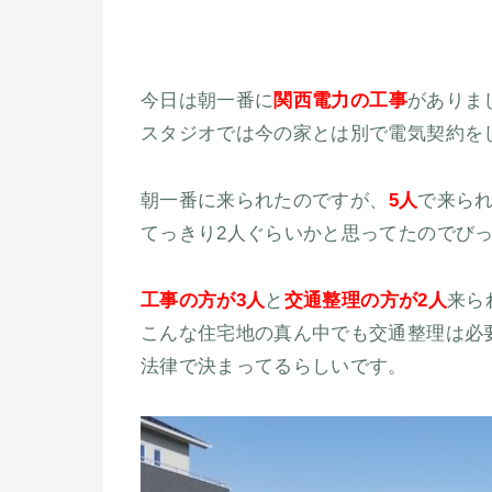
今日は朝一番に
関西電力の工事
がありま
スタジオでは今の家とは別で電気契約を
朝一番に来られたのですが、
5人
で来ら
てっきり2人ぐらいかと思ってたのでび
工事の方が3人
と
交通整理の方が2人
来ら
こんな住宅地の真ん中でも交通整理は必
法律で決まってるらしいです。