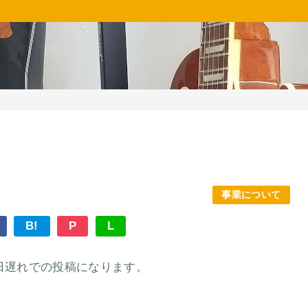
事業について
B!
P
L
日遅れでの投稿になります。