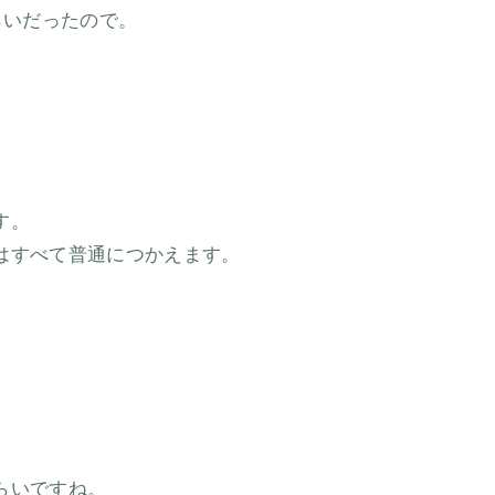
らいだったので。
す。
はすべて普通につかえます。
。
らいですね。