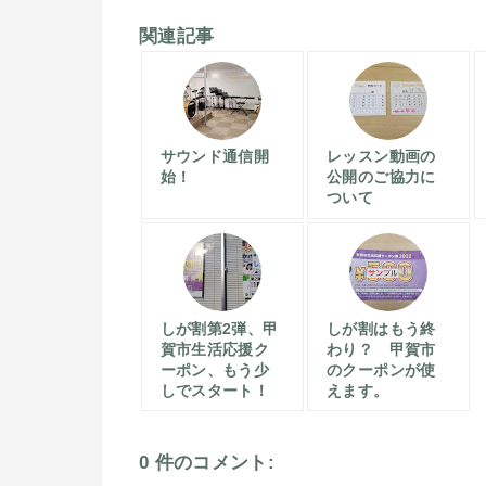
関連記事
サウンド通信開
レッスン動画の
始！
公開のご協力に
ついて
しが割第2弾、甲
しが割はもう終
賀市生活応援ク
わり？ 甲賀市
ーポン、もう少
のクーポンが使
しでスタート！
えます。
0 件のコメント: