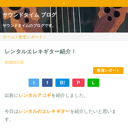
=
サウンドタイム ブログ
サウンドタイムのブログです。
ホーム
/
教室レポート
/
レンタルエレキギター紹介！
2020/07/25
教室レポート
t
f
B!
P
L
以前に
レンタルアコギ
を紹介しました。
今日は
レンタルのエレキギター
を紹介したいと思いま
す。