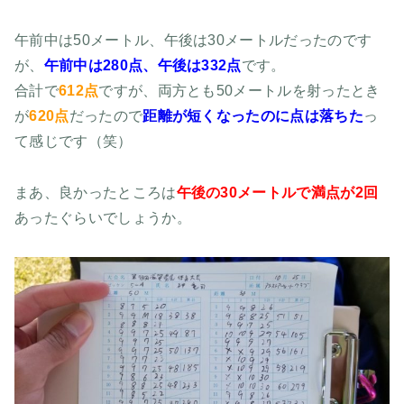
午前中は50メートル、午後は30メートルだったのです
が、
午前中は280点、午後は332点
です。
合計で
612点
ですが、両方とも50メートルを射ったとき
が
620点
だったので
距離が短くなったのに点は落ちた
っ
て感じです（笑）
まあ、良かったところは
午後の30メートルで満点が2回
あったぐらいでしょうか。