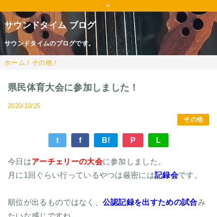
=
サウンドタイム ブログ
サウンドタイムのブログです。
ホーム
/
その他
/
県民体育大会に参加しました！
2020/10/25
その他
t
f
B!
P
L
今日は
アーチェリーの大会
に参加しました。
月に1回ぐらい行っているやつは厳密には
記録会
です。
順位が出るものではなく、
公認記録を出すための試合
み
たいな感じですね。