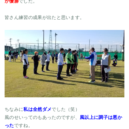
が優勝
でした。
皆さん練習の成果が出たと思います。
ちなみに
私は全然ダメ
でした（笑）
風のせいってのもあったのですが、
風以上に調子は悪か
った
ですね。