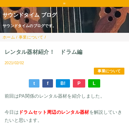
=
サウンドタイム ブログ
サウンドタイムのブログです。
ホーム
/
事業について
/
レンタル器材紹介！ ドラム編
2021/02/02
事業について
t
f
B!
P
L
前回はPA関係のレンタル器材を紹介しました。
今日は
ドラムセット周辺のレンタル器材
を解説していき
たいと思います。