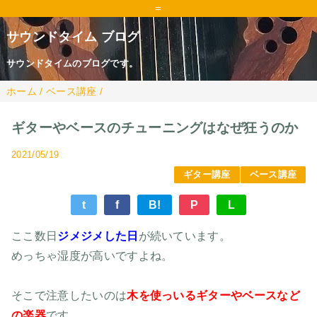
=
サウンドタイム ブログ
サウンドタイムのブログです。
ホーム
/
ベース講座
/
ギターやベースのチューニングはなぜ狂うのか
2021/05/19
ギター講座
ベース講座
t
f
B!
P
L
ここ数日
ジメジメした日
が続いています。
めっちゃ湿度が高いですよね。
そこで注意したいのは
木を使っいるギターやベースなど
の楽器
です。