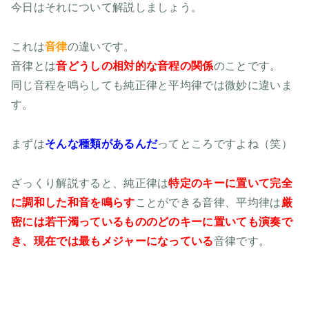
今日はそれについて解説しましょう。
これは
音律
の違いです。
音律とは
音どうしの相対的な音程の関係
のことです。
同じ音程を鳴らしても純正律と平均律では微妙に違いま
す。
まずは
そんな種類があるんだ
ってところですよね（笑）
ざっくり解説すると、純正律は
特定のキーに置いて完全
に調和した和音を鳴らす
ことができる音律、平均律は
厳
密には若干濁っているもののどのキーに置いても演奏で
き、現在では最もメジャーになっている
音律です。