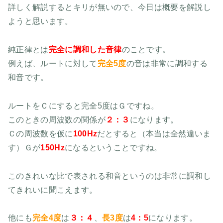
詳しく解説するとキリが無いので、今日は概要を解説し
ようと思います。
純正律とは
完全に調和した音律
のことです。
例えば、ルートに対して
完全5度
の音は非常に調和する
和音です。
ルートをＣにすると完全5度はＧですね。
このときの周波数の関係が
２：３
になります。
Ｃの周波数を仮に
100Hz
だとすると（本当は全然違いま
す）Ｇが
150Hz
になるということですね。
このきれいな比で表される和音というのは非常に調和し
てきれいに聞こえます。
他にも
完全4度
は
３：４
、
長3度
は
4：5
になります。