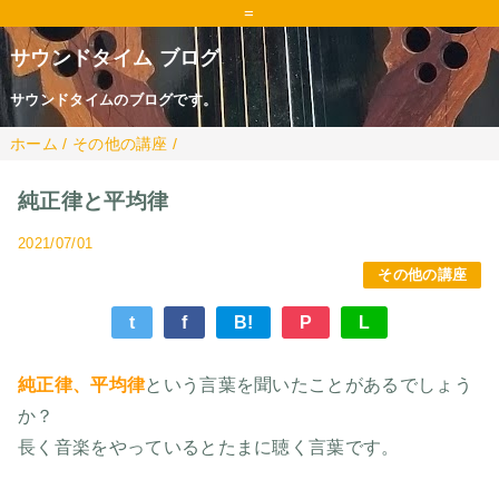
=
サウンドタイム ブログ
サウンドタイムのブログです。
ホーム
/
その他の講座
/
純正律と平均律
2021/07/01
その他の講座
t
f
B!
P
L
純正律、平均律
という言葉を聞いたことがあるでしょう
か？
長く音楽をやっているとたまに聴く言葉です。