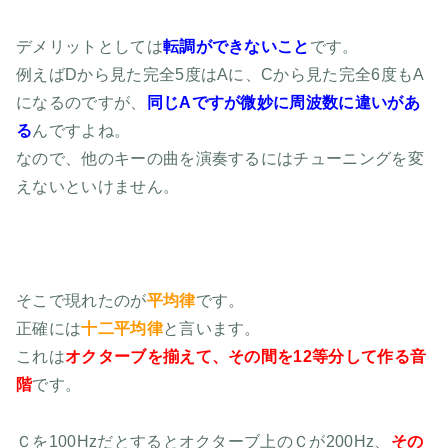
デメリットとしては
転調ができないこと
です。
例えばDから見た完全5度はAに、Cから見た完全6度もA
になるのですが、
同じAですが微妙に周波数に違いがあ
る
んですよね。
なので、他のキーの曲を演奏するにはチューニングを変
えないといけません。
そこで現れたのが
平均律
です。
正確には
十二平均律
と言います。
これは
オクターブを揃えて、その間を12等分して作る音
階
です。
Ｃを100Hzだとするとオクターブ上のＣが200Hz、
その