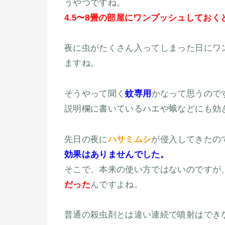
うやつですね。
4.5〜8畳の部屋にワンプッシュしておく
夜に虫がたくさん入ってしまった日にワ
ますね。
そうやって聞く
蚊専用
かなって思うので
説明欄に書いているハエや蛾などにも効
先日の夜に
ハサミムシ
が侵入してきたの
効果はありませんでした。
そこで、本来の使い方ではないのですが
だった
んですよね。
普通の殺虫剤とは違い連続で噴射はでき