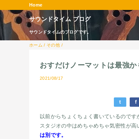
Home
サウンドタイム ブログ
サウンドタイムのブログです。
ホーム
/
その他
/
おすだけノーマットは最強か
2021/08/17
t
f
以前からちょくちょく書いているのです
スタジオの中はめちゃめちゃ気密性が高
は別です。