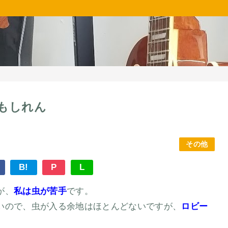
もしれん
その他
B!
P
L
が、
私は虫が苦手
です。
いので、虫が入る余地はほとんどないですが、
ロビー