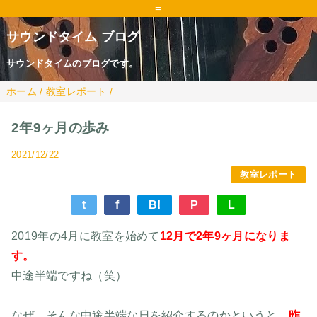
=
サウンドタイム ブログ
サウンドタイムのブログです。
ホーム
/
教室レポート
/
2年9ヶ月の歩み
2021/12/22
教室レポート
t
f
B!
P
L
2019年の4月に教室を始めて
12月で2年9ヶ月になりま
す。
中途半端ですね（笑）
なぜ、そんな中途半端な日を紹介するのかというと、
昨