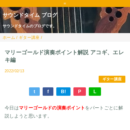
=
サウンドタイム ブログ
サウンドタイムのブログです。
ホーム
/
ギター講座
/
マリーゴールド演奏ポイント解説 アコギ、エレ
キ編
2022/02/13
ギター講座
t
f
B!
P
L
今日は
マリーゴールドの演奏ポイント
をパートごとに解
説しようと思います。