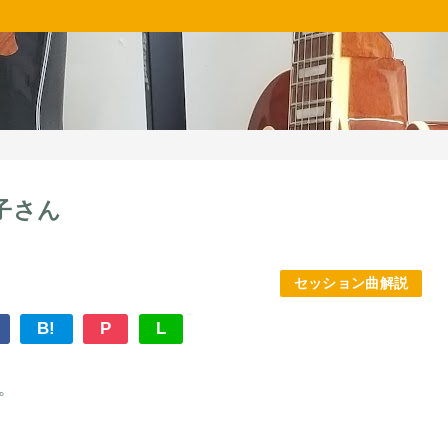
子さん
セッション曲解説
B!
P
L
。