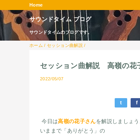
Home
サウンドタイム ブログ
サウンドタイムのブログです。
ホーム
/
セッション曲解説
/
セッション曲解説 高嶺の花
2022/05/07
t
f
今日は
高嶺の花子さん
を解説しましょう
いままで「ありがとう」の