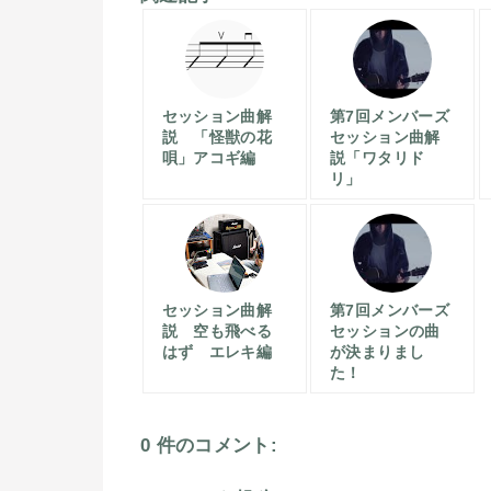
セッション曲解
第7回メンバーズ
説 「怪獣の花
セッション曲解
唄」アコギ編
説「ワタリド
リ」
セッション曲解
第7回メンバーズ
説 空も飛べる
セッションの曲
はず エレキ編
が決まりまし
た！
0 件のコメント: