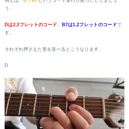
例えば、
D→B7
というコード進行があったとしましょ
う。
Dは2,3フレットのコード
、
B7は1,2フレットのコード
で
す。
それぞれ押さえた形を並べるとこうなります。
D