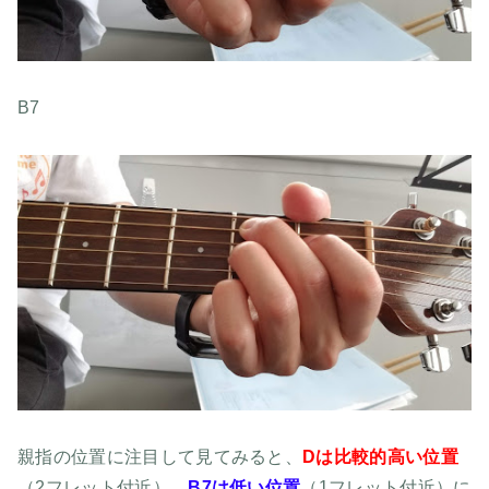
B7
親指の位置に注目して見てみると、
Dは比較的高い位置
（2フレット付近）、
B7は低い位置
（1フレット付近）に