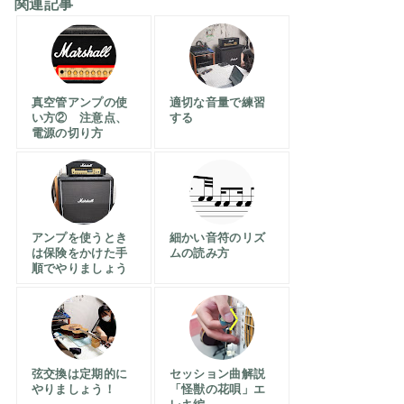
関連記事
真空管アンプの使
適切な音量で練習
い方② 注意点、
する
電源の切り方
アンプを使うとき
細かい音符のリズ
は保険をかけた手
ムの読み方
順でやりましょう
弦交換は定期的に
セッション曲解説
やりましょう！
「怪獣の花唄」エ