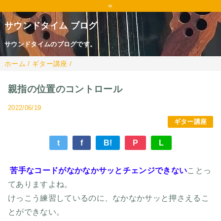
=
サウンドタイム ブログ
サウンドタイムのブログです。
ホーム
/
ギター講座
/
親指の位置のコントロール
2022/06/19
ギター講座
t
f
B!
P
L
苦手なコードがなかなかサッとチェンジできない
ことっ
てありますよね。
けっこう練習しているのに、なかなかサッと押さえるこ
とができない。