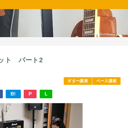
ット パート2
ギター講座
ベース講座
B!
P
L