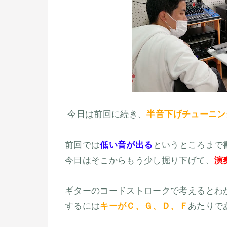
今日は前回に続き、
半音下げチューニン
前回では
低い音が出る
というところまで
今日はそこからもう少し掘り下げて、
演
ギターのコードストロークで考えるとわ
するには
キーがＣ、Ｇ、Ｄ、Ｆ
あたりで