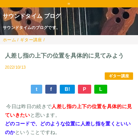
=
サウンドタイム ブログ
サウンドタイムのブログです。
ホーム
/
ギター講座
/
人差し指の上下の位置を具体的に見てみよう
2022/10/13
ギター講座
t
f
B!
P
L
今日は昨日の続きで
人差し指の上下の位置を具体的に見
ていきたい
と思います。
どのコードで、どのような位置に人差し指を置くといい
のか
ということですね。