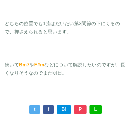
どちらの位置でも1弦はだいたい第2関節の下にくるの
で、押さえられると思います。
続いて
Bm7
や
F#m
などについて解説したいのですが、長
くなりそうなのでまた明日。
t
f
B!
P
L