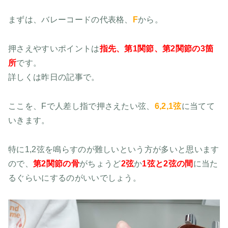
まずは、バレーコードの代表格、
F
から。
押さえやすいポイントは
指先、第1関節、第2関節の3箇
所
です。
詳しくは昨日の記事で。
ここを、Fで人差し指で押さえたい弦、
6,2,1弦
に当てて
いきます。
特に1,2弦を鳴らすのが難しいという方が多いと思います
ので、
第2関節の骨
がちょうど
2弦
か
1弦と2弦の間
に当た
るぐらいにするのがいいでしょう。