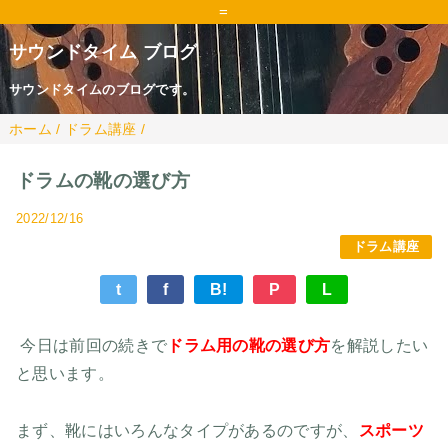
=
サウンドタイム ブログ
サウンドタイムのブログです。
ホーム
/
ドラム講座
/
ドラムの靴の選び方
2022/12/16
ドラム講座
t
f
B!
P
L
今日は前回の続きで
ドラム用の靴の選び方
を解説したい
と思います。
まず、靴にはいろんなタイプがあるのですが、
スポーツ