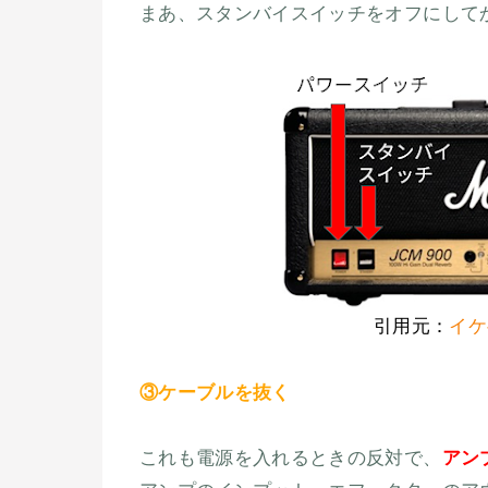
まあ、スタンバイスイッチをオフにして
引用元：
イケ
③ケーブルを抜く
これも電源を入れるときの反対で、
アン