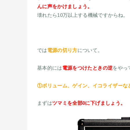
んに声をかけましょう。
壊れたら10万以上する機械ですからね。
では
電源の切り方
について。
基本的には
電源をつけたときの逆
をやっ
①ボリューム、ゲイン、イコライザーな
まずは
ツマミを全部0に下げましょう。