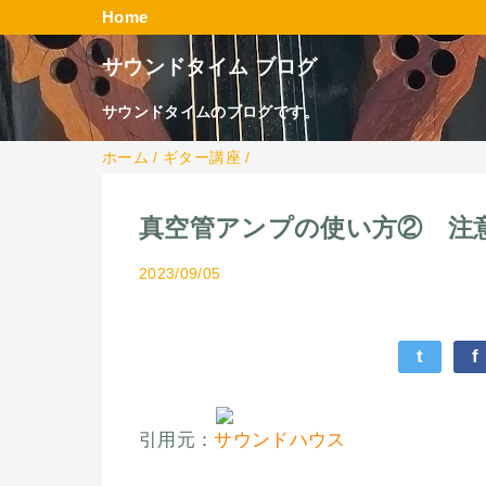
Home
サウンドタイム ブログ
サウンドタイムのブログです。
ホーム
/
ギター講座
/
真空管アンプの使い方② 注
2023/09/05
t
f
引用元：
サウンドハウス