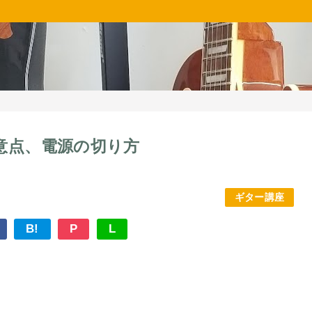
意点、電源の切り方
ギター講座
B!
P
L