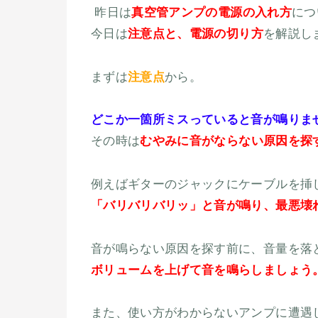
昨日は
真空管アンプの電源の入れ方
につ
今日は
注意点と、電源の切り方
を解説し
まずは
注意点
から。
どこか一箇所ミスっていると音が鳴りま
その時は
むやみに音がならない原因を探
例えばギターのジャックにケーブルを挿
「バリバリバリッ」と音が鳴り、最悪壊
音が鳴らない原因を探す前に、音量を落
ボリュームを上げて音を鳴らしましょう
また、使い方がわからないアンプに遭遇