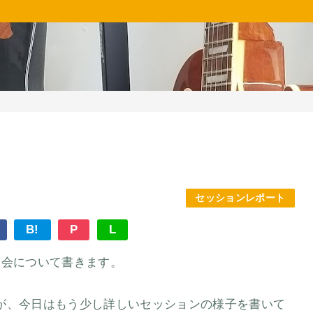
セッションレポート
B!
P
L
ン会について書きます。
が、今日はもう少し詳しいセッションの様子を書いて