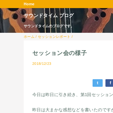
Home
サウンドタイム ブログ
サウンドタイムのブログです。
ホーム
/
セッションレポート
/
セッション会の様子
2018/12/23
t
f
今日は昨日に引き続き、第1回セッショ
昨日は大まかな感想などを書いたのです