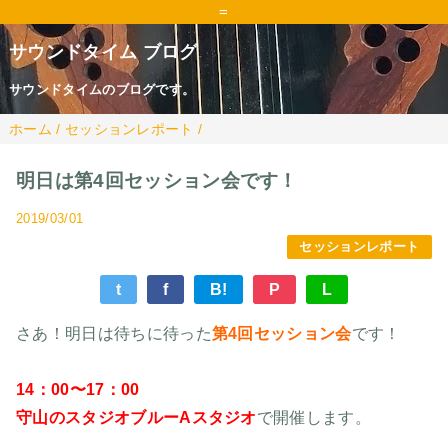
=
サウンドタイム ブログ
サウンドタイムのブログです。
ホーム
/
セッションレポート
/
明日は第4回セッション会です！
2019/03/01
セッションレポート
t
f
B!
P
L
さあ！明日は待ちに待った
第4回セッション会
です！
14：00〜17：00
守山のスタジオブルーAスタジオ
で開催します。