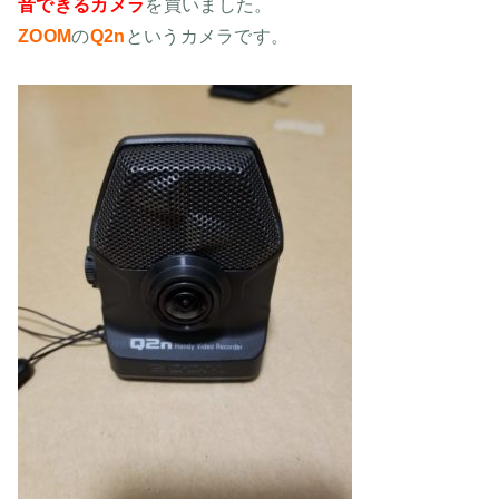
音できるカメラ
を買いました。
ZOOM
の
Q2n
というカメラです。