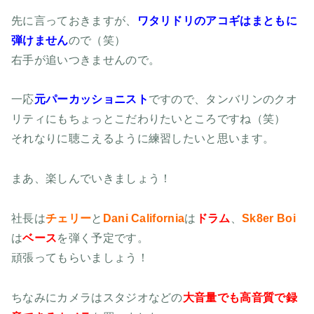
先に言っておきますが、
ワタリドリのアコギはまともに
弾けません
ので（笑）
右手が追いつきませんので。
一応
元パーカッショニスト
ですので、タンバリンのクオ
リティにもちょっとこだわりたいところですね（笑）
それなりに聴こえるように練習したいと思います。
まあ、楽しんでいきましょう！
社長は
チェリー
と
Dani California
は
ドラム
、
Sk8er Boi
は
ベース
を弾く予定です。
頑張ってもらいましょう！
ちなみにカメラはスタジオなどの
大音量でも高音質で録