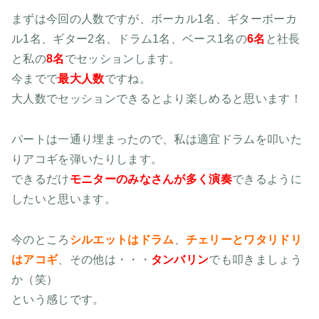
まずは今回の人数ですが、ボーカル1名、ギターボーカ
ル1名、ギター2名、ドラム1名、ベース1名の
6名
と社長
と私の
8名
でセッションします。
今までで
最大人数
ですね。
大人数でセッションできるとより楽しめると思います！
パートは一通り埋まったので、私は適宜ドラムを叩いた
りアコギを弾いたりします。
できるだけ
モニターのみなさんが多く演奏
できるように
したいと思います。
今のところ
シルエットはドラム
、
チェリーとワタリドリ
はアコギ
、その他は・・・
タンバリン
でも叩きましょう
か（笑）
という感じです。