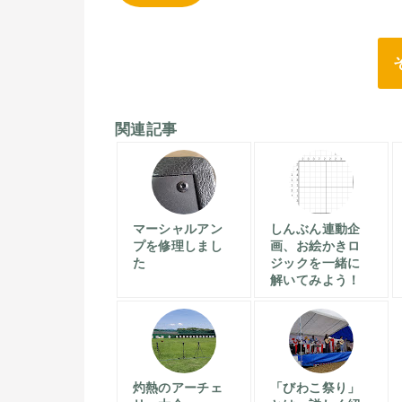
関連記事
マーシャルアン
しんぶん連動企
プを修理しまし
画、お絵かきロ
た
ジックを一緒に
解いてみよう！
灼熱のアーチェ
「びわこ祭り」