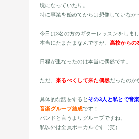
境になっていたり。
特に事業を始めてからは想像していなか
今日は3名の方のギターレッスンをしま
本当にたまたまなんですが、
高校からの
日程が重なったのは本当に偶然です。
ただ、
来るべくして来た偶然
だったのか
具体的な話をすると
その3人と私とで音
音楽グループ結成
です！
バンドと言うよりグループですね。
私以外は全員ボーカルです（笑）