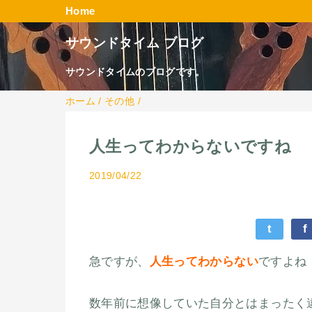
Home
サウンドタイム ブログ
サウンドタイムのブログです。
ホーム
/
その他
/
人生ってわからないですね
2019/04/22
t
f
急ですが、
人生ってわからない
ですよね
数年前に想像していた自分とはまったく