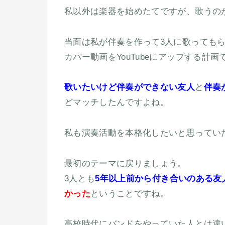
私以外は楽器を始めたてですが、歌うの
当面は私が伴奏を作って3人に歌っても
カバー動画をYouTubeにアップする計画
歌いたいけど伴奏ができない友人
と
伴奏
どマッチしたんですよね。
私も演奏活動を本格化したいと思ってい
最初のテーマに戻りましょう。
3人とも
5年以上前から付き合いのある友
かった
ということですね。
高校時代にバンドをやっていた人とは違