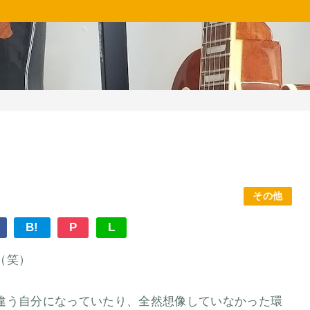
その他
B!
P
L
（笑）
違う自分になっていたり、全然想像していなかった環