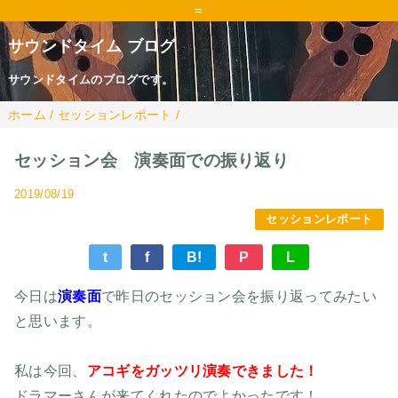
=
サウンドタイム ブログ
サウンドタイムのブログです。
ホーム
/
セッションレポート
/
セッション会 演奏面での振り返り
2019/08/19
セッションレポート
t
f
B!
P
L
今日は
演奏面
で昨日のセッション会を振り返ってみたい
と思います。
私は今回、
アコギをガッツリ演奏できました！
ドラマーさんが来てくれたのでよかったです！