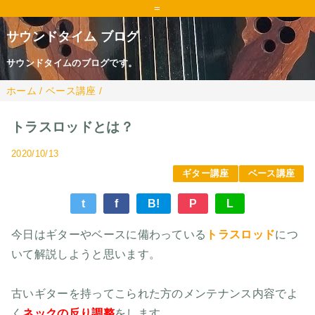
=
サウンドタイム ブログ
サウンドタイムのブログです。
ホーム
/
ベース講座
/
トラスロッドとは？
2020/10/13
ギター講座
ベース講座
t
f
B!
P
L
今日はギターやベースに備わっている
トラスロッド
につ
いて解説しようと思います。
古いギターを持ってこられた方のメンテナンス内容でよ
く
ネックの反り調整
をします。