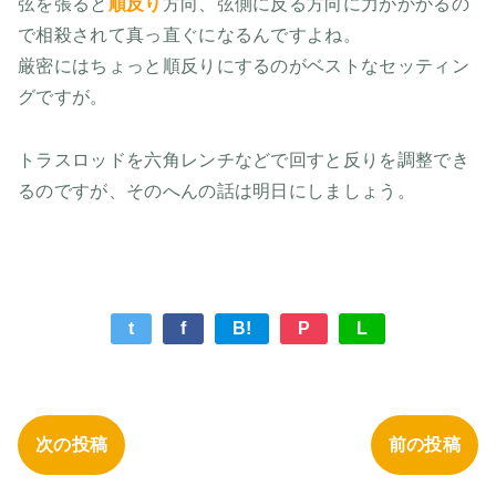
弦を張ると
順反り
方向、弦側に反る方向に力がかかるの
で相殺されて真っ直ぐになるんですよね。
厳密にはちょっと順反りにするのがベストなセッティン
グですが。
トラスロッドを六角レンチなどで回すと反りを調整でき
るのですが、そのへんの話は明日にしましょう。
t
f
B!
P
L
次の投稿
前の投稿