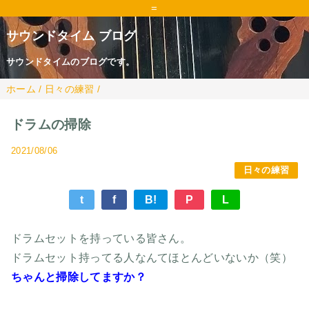
=
サウンドタイム ブログ
サウンドタイムのブログです。
ホーム
/
日々の練習
/
ドラムの掃除
2021/08/06
日々の練習
t
f
B!
P
L
ドラムセットを持っている皆さん。
ドラムセット持ってる人なんてほとんどいないか（笑）
ちゃんと掃除してますか？