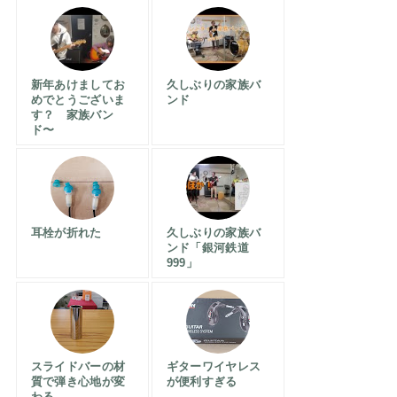
新年あけましてお
久しぶりの家族バ
めでとうございま
ンド
す？ 家族バン
ド〜
耳栓が折れた
久しぶりの家族バ
ンド「銀河鉄道
999」
スライドバーの材
ギターワイヤレス
質で弾き心地が変
が便利すぎる
わる