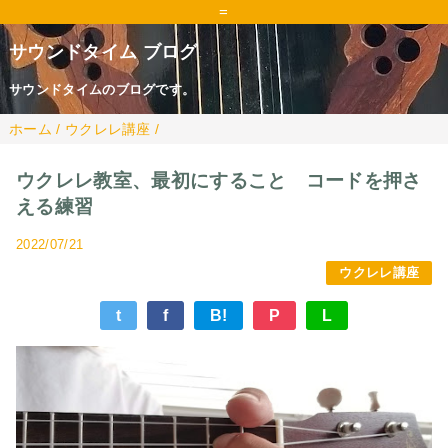
=
サウンドタイム ブログ
サウンドタイムのブログです。
ホーム
/
ウクレレ講座
/
ウクレレ教室、最初にすること コードを押さ
える練習
2022/07/21
ウクレレ講座
t
f
B!
P
L