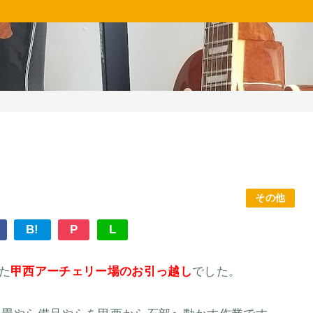
その他
B!
P
L
た
甲西アーチェリー場のお引っ越し
でした。