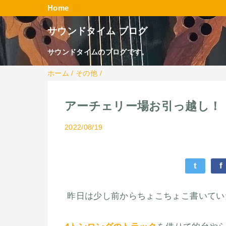
Home
サウンドタイム ブログ
サウンドタイムのブログです。
ホーム
/
その他
/
アーチェリー場お引っ越し！
2022/08/19
t
f
昨日は少し前からちょこちょこ書いてい