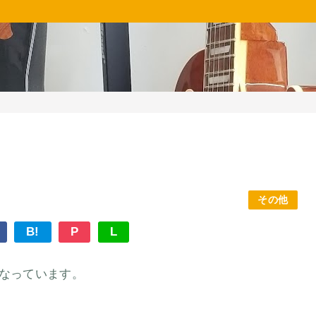
その他
B!
P
L
なっています。