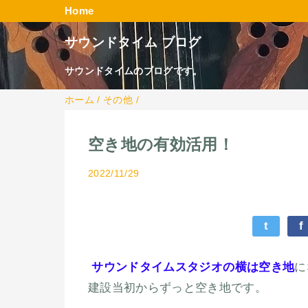
Home
サウンドタイム ブログ
サウンドタイムのブログです。
ホーム
/
その他
/
空き地の有効活用！
2022/11/29
t
f
サウンドタイムスタジオの横は空き地
に
建設当初からずっと空き地です。